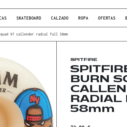
CAS
SKATEBOARD
CALZADO
ROPA
OFERTAS
squad 97 callender radial full 58mm
SPITFIRE
SPITFIR
BURN S
CALLE
RADIAL
58mm