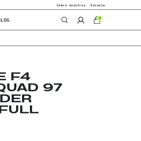
Sobre nosotros
Escuela
0
BLOG
E F4
QUAD 97
NDER
 FULL