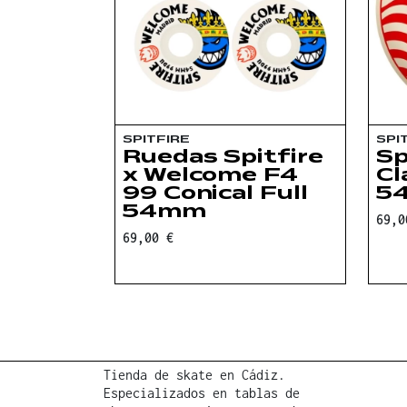
SPITFIRE
SPI
Ruedas Spitfire
Sp
x Welcome F4
Cl
99 Conical Full
5
54mm
69,0
69,00 €
Tienda de skate en Cádiz.
Especializados en tablas de