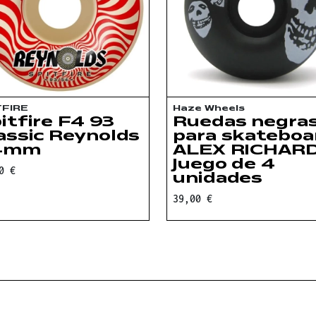
TFIRE
Haze Wheels
itfire F4 93
Ruedas negra
assic Reynolds
para skateboa
4mm
ALEX RICHARD
Juego de 4
0 €
unidades
39,00 €