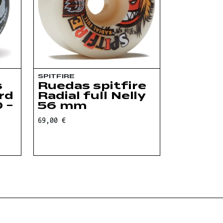
SPITFIRE
s
Ruedas spitfire
rd
Radial full Nelly
 -
56 mm
69,00 €