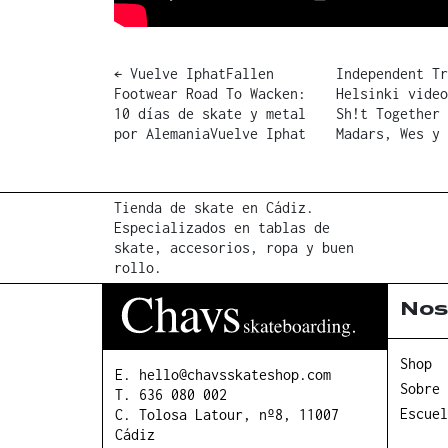
Post
←
Vuelve IphatFallen
Independent Tr
Footwear Road To Wacken:
Helsinki video
navigation
10 días de skate y metal
Sh!t Together 
por AlemaniaVuelve Iphat
Madars, Wes y
Tienda de skate en Cádiz.
Especializados en tablas de
skate, accesorios, ropa y buen
rollo.
Nos
Shop
E.
hello@chavsskateshop.com
Sobre 
T.
636 080 002
Escuel
C. Tolosa Latour, nº8, 11007
Cádiz