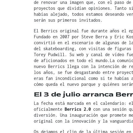
de renovar una imagen que, con el paso de
proyectos que dividían opiniones. Tanto s
habías alejado, todos estamos deseando ve
serán sus primeros invitados.
El Berrics original fue durante años el e
Fundado en 2007 por Steve Berra y Eric Ko
convirtió en el escenario de algunas de l
del skateboarding, con visitas de figuras
Torey Pudwill. Su web y canal de vídeo fu
de aficionados en todo el mundo.La comuni
nuevo Berrics llega con la intención de r
los años, se fue desgastando entre proyec
eras fan incondicional como si te habías 
cómo queda el nuevo parque y quiénes será
El 3 de julio arranca Berr
La fecha está marcada en el calendario: 
oficialmente
Berrics 2.0
con una sesión qu
diversión. Una inauguración que promete m
original con la innovación y la vanguardi
Os dejamos el clip de la última sesión en