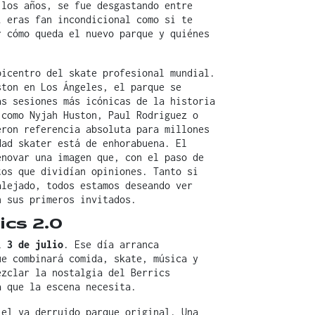
 los años, se fue desgastando entre
i eras fan incondicional como si te
r cómo queda el nuevo parque y quiénes
picentro del skate profesional mundial.
ston en Los Ángeles, el parque se
as sesiones más icónicas de la historia
 como Nyjah Huston, Paul Rodriguez o
eron referencia absoluta para millones
dad skater está de enhorabuena. El
enovar una imagen que, con el paso de
tos que dividían opiniones. Tanto si
alejado, todos estamos deseando ver
n sus primeros invitados.
ics 2.0
el
3 de julio
. Ese día arranca
e combinará comida, skate, música y
ezclar la nostalgia del Berrics
a que la escena necesita.
 el ya derruido parque original. Una