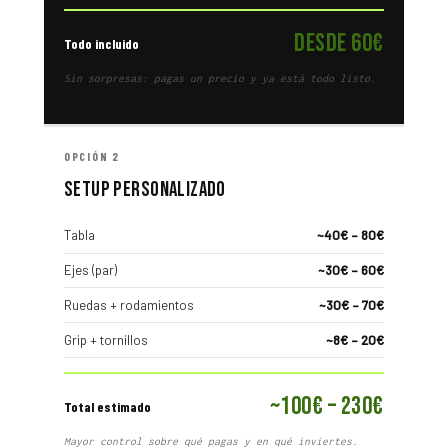
desde 60€
Todo incluido
Sin sorpresas: pagas un precio y ya está todo listo.
OPCIÓN 2
Setup personalizado
Tabla
~40€ – 80€
Ejes (par)
~30€ – 60€
Ruedas + rodamientos
~30€ – 70€
Grip + tornillos
~8€ – 20€
~100€ – 230€
Total estimado
Mayor control sobre qué pagas y en qué inviertes.