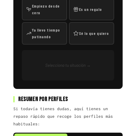
Empiezo desde
Es un regalo
cero
Ya llevo tiempo
Sé lo que quiero
patinando
Selecciona tu situación →
Resumen por perfiles
Si todavía tienes dudas, aquí tienes un
repaso rápido que recoge los perfiles más
habituales: