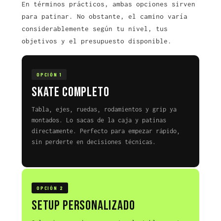
En términos prácticos, ambas opciones sirven
para patinar. No obstante, el camino varía
considerablemente según tu nivel, tus
objetivos y el presupuesto disponible.
OPCIÓN 1
Skate completo
Tabla, ejes, ruedas, rodamientos y grip ya
montados. Lo sacas de la caja y patinas
directamente. Perfecto para empezar rápido,
sin perderte en decisiones técnicas.
OPCIÓN 2
Setup personalizado