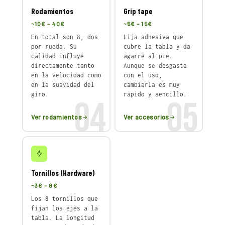
Rodamientos
Grip tape
~10€ – 40€
~5€ – 15€
En total son 8, dos
Lija adhesiva que
por rueda. Su
cubre la tabla y da
calidad influye
agarre al pie.
directamente tanto
Aunque se desgasta
en la velocidad como
con el uso,
en la suavidad del
cambiarla es muy
giro.
rápido y sencillo.
04
05
Ver rodamientos
Ver accesorios
Tornillos (Hardware)
~3€ – 8€
Los 8 tornillos que
fijan los ejes a la
tabla. La longitud