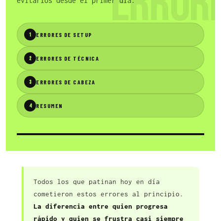
ERROR
evitarlos desde el primer día.
ERRORES DE SETUP
1
ERRORES DE TÉCNICA
2
ERRORES DE CABEZA
3
RESUMEN
4
Todos los que patinan hoy en día
cometieron estos errores al principio.
La diferencia entre quien progresa
rápido y quien se frustra casi siempre