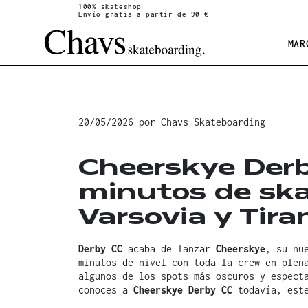
100% skateshop
Envío gratis a partir de 90 €
MAR
20/05/2026
por
Chavs Skateboarding
Cheerskye Derb
minutos de skat
Varsovia y Tira
Derby CC
acaba de lanzar
Cheerskye
, su nu
minutos de nivel con toda la crew en plen
algunos de los spots más oscuros y espect
conoces a
Cheerskye Derby CC
todavía, este