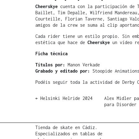
Cheerskye
cuenta con la participación de T
Baillet, Tim Depalle, Wilfriend Mandereau
Courteille, Florian Taverne, Santiago Val
amigos de la crew se suma al clip aportan
Cada rider tiene un estilo propio. Sin em
estética que hace de
Cheerskye
un vídeo re
Ficha técnica
Títulos por:
Manon Verkade
Grabado y editado por:
Stoopide Animation
Podéis seguir toda la actividad de Derby
Post
←
Helsinki Helride 2024
Alex Midler pa
para Disorder
navigation
Tienda de skate en Cádiz.
Especializados en tablas de