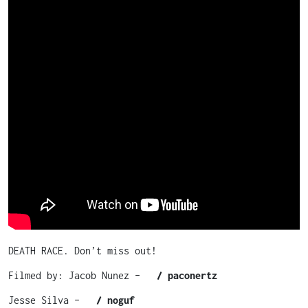
DEATH RACE. Don’t miss out!
Filmed by: Jacob Nunez –
/ paconertz
Jesse Silva –
/ noguf