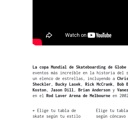
La copa Mundial de Skateboarding de
Globe
eventos más increíble en la historia del 
un elenco de estrellas, incluyendo a
Chri
Sheckler
,
Bucky Lasek
,
Rick McCrank
,
Bob 
Koston
,
Jason Dill
,
Brian Anderson
y
Vane
en el
Rod Laver Arena de Melbourne
en 200
Post
←
Elige tu tabla de
Elige tu tabla
skate según tu estilo
según cóncavo
navigation