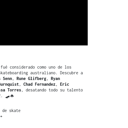
fué considerado como uno de los
skateboarding australiano. Descubre a
s Senn
,
Rune Glifberg
,
Ryan
Burnquist
,
Chad Fernandez
,
Eric
ssa Torres
, desatando todo su talento
2. 🛹🔥
 de skate
→